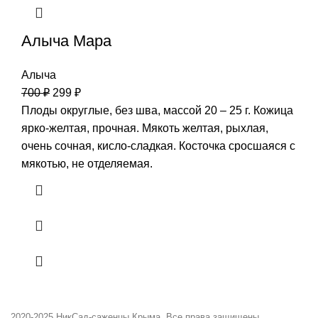
Алыча Мара
Алыча
700
₽
299
₽
Плоды округлые, без шва, массой 20 – 25 г. Кожица
ярко-желтая, прочная. Мякоть желтая, рыхлая,
очень сочная, кисло-сладкая. Косточка сросшаяся с
мякотью, не отделяемая.
2020-2025
НикСад-саженцы Крыма. Все права защищены.