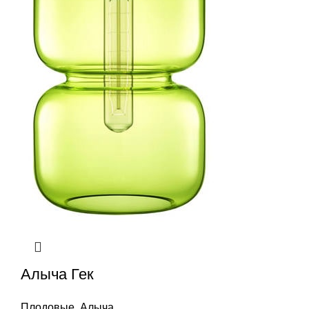
Алыча Гек
Плодовые
,
Алыча