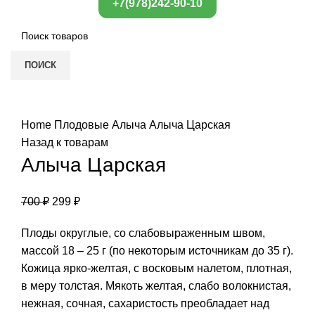
+7(978)242-90-10
ПОИСК
Нажмите, чтобы увеличить
Home
Плодовые
Алыча
Алыча Царская
Назад к товарам
Алыча Царская
700
₽
299
₽
Плоды округлые, со слабовыраженным швом,
массой 18 – 25 г (по некоторым источникам до 35 г).
Кожица ярко-желтая, с восковым налетом, плотная,
в меру толстая. Мякоть желтая, слабо волокнистая,
нежная, сочная, сахаристость преобладает над