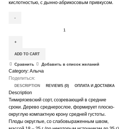
кислотностью, с дынно-абрикосовым привкусом.
Алыча
Царская
quantity
ADD TO CART
Сравнить
Добавить в список желаний
Category:
Алыча
Поделиться:
DESCRIPTION
REVIEWS (0)
ОПЛАТА И ДОСТАВКА
Description
Тимирязевский сорт, созревающий в средние
сроки. Дерево среднерослое, формирует плоско-
округлую компактную крону средней густоты.
Плоды округлые, со слабовыраженным швом,
массой 18 – 25 г (по некоторым источникам до 35 г).