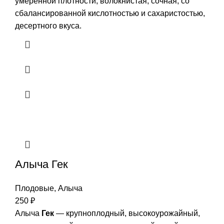
умеренной плотности, волокнистая, сочная, со
сбалансированной кислотностью и сахаристостью,
десертного вкуса.
Алыча Гек
Плодовые
,
Алыча
250
₽
Алыча
Гек
— крупноплодный, высокоурожайный,