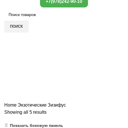
+7(978)242-90-10
ПОИСК
Зизифус
Категории
ВСЕ
ТОВАРЫ
ДЕКОРАТИВНЫЕ
79 ПРОДУКТ
КОЛОНОВИДНЫЕ
42 ПРОДУКТ
КУСТАРНИКИ
151 ПРОДУКТ
ПИОНЫ
18 ПРОДУКТ
ПЛАКУЧИЕ
7 ПРОДУКТ
ПЛОДОВЫЕ
253 ПРОДУКТ
РОЗЫ
47 ПРОДУКТ
СУПЕР АКЦИЯ
6 ПРОДУКТ
ХВОЙНЫЕ
4 ПРОДУКТ
ЭКЗОТИЧЕСКИЕ
36 ПРОДУКТ
ЯГОДНЫЕ
98 ПРОДУКТ
Home
Экзотические
Зизифус
Showing all 5 results
Показать боковую панель