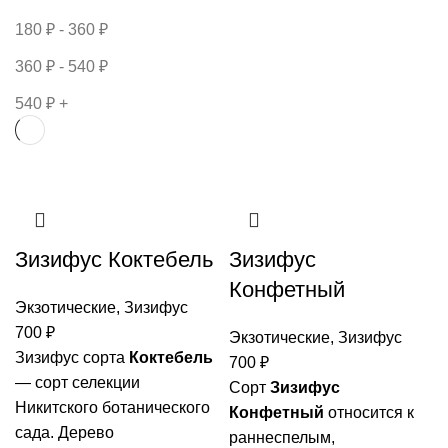
180
₽
-
360
₽
360
₽
-
540
₽
540
₽
+
Зизифус Коктебель
Зизифус
Конфетный
Экзотические
,
Зизифус
700
₽
Экзотические
,
Зизифус
Зизифус сорта
Коктебель
700
₽
— сорт селекции
Сорт
Зизифус
Никитского ботанического
Конфетный
относится к
сада. Дерево
раннеспелым,