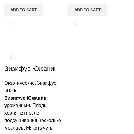
ADD TO CART
ADD TO CART
Зизифус Южанин
Экзотические
,
Зизифус
500
₽
Зизифус Южанин
урожайный. Плоды
хранятся после
подсушивания несколько
месяцев. Мякоть чуть