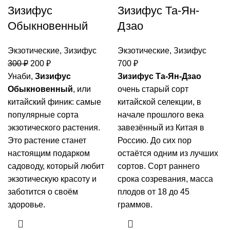
Зизифус
Зизифус Та-Ян-
Обыкновенный
Дзао
Экзотические
,
Зизифус
Экзотические
,
Зизифус
300
₽
200
₽
700
₽
Унаби,
Зизифус
Зизифус Та-Ян-Дзао
Обыкновенный
, или
очень старый сорт
китайский финик: самые
китайской селекции, в
популярные сорта
начале прошлого века
экзотического растения.
завезённый из Китая в
Это растение станет
Россию. До сих пор
настоящим подарком
остаётся одним из лучших
садоводу, который любит
сортов. Сорт раннего
экзотическую красоту и
срока созревания, масса
заботится о своём
плодов от 18 до 45
здоровье.
граммов.