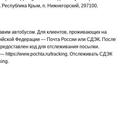
, Республика Крым, п. Нижнегорский, 297100.
авим автобусом. Для клиентов, проживающих на
сийской Федерации — Почта России или СДЭК. После
 предоставлен код для отслеживания посылки.
и —
https://www.pochta.ru/tracking
. Отслеживать СДЭК
king
.