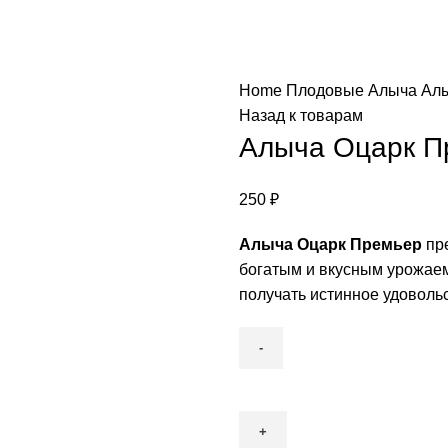
Home
Плодовые
Алыча
Алы
Назад к товарам
Алыча Оцарк П
250
₽
Алыча Оцарк Премьер
пре
богатым и вкусным урожаем
получать истинное удовольс
Алыча
Оцарк
Премьер