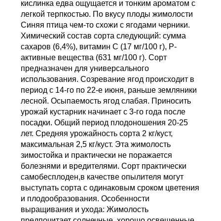
кислинка едва ощущается и тонким ароматом с
легкой терпкостью. По вкусу плоды жимолости
Синяя птица чем-то схожи с ягодами черники.
Химический состав сорта следующий: сумма
сахаров (6,4%), витамин C (17 мг/100 г), P-
активные вещества (631 мг/100 г). Сорт
предназначен для универсального
использования. Созревание ягод происходит в
период с 14-го по 22-е июня, раньше земляники
лесной. Осыпаемость ягод слабая. Приносить
урожай кустарник начинает с 3-го года после
посадки. Общий период плодоношения 20-25
лет. Средняя урожайность сорта 2 кг/куст,
максимальная 2,5 кг/куст. Эта жимолость
зимостойка и практически не поражается
болезнями и вредителями. Сорт практически
самобесплоден,в качестве опылителя могут
выступать сорта с одинаковым сроком цветения
и плодообразования. Особенности
выращивания и ухода: Жимолость
предпочитает солнечные, хорошо освещенные