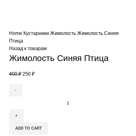
Нажмите, чтобы увеличить
Home
Кустарники
Жимолость
Жимолость Синяя
Птица
Назад к товарам
Жимолость Синяя Птица
400
₽
250
₽
Жимолость
Синяя
Птица
quantity
ADD TO CART