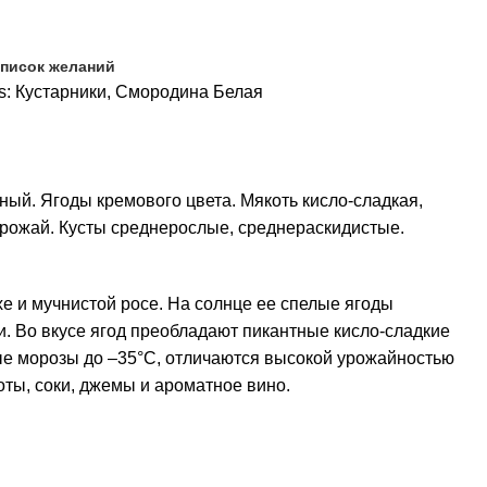
список желаний
s:
Кустарники
,
Смородина Белая
ый. Ягоды кремового цвета. Мякоть кисло-сладкая,
 урожай. Кусты среднерослые, среднераскидистые.
е и мучнистой росе. На солнце ее спелые ягоды
и. Во вкусе ягод преобладают пикантные кисло-сладкие
ые морозы до –35°С, отличаются высокой урожайностью
ты, соки, джемы и ароматное вино.