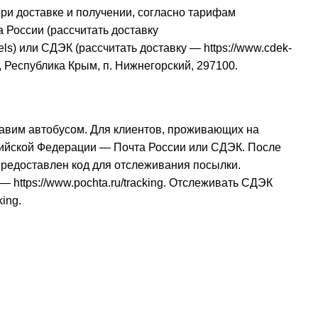
при доставке и получении, согласно тарифам
 России (рассчитать доставку
els
) или СДЭК (рассчитать доставку —
https://www.cdek-
, Республика Крым, п. Нижнегорский, 297100.
авим автобусом. Для клиентов, проживающих на
сийской Федерации — Почта России или СДЭК. После
 предоставлен код для отслеживания посылки.
и —
https://www.pochta.ru/tracking
. Отслеживать СДЭК
king
.