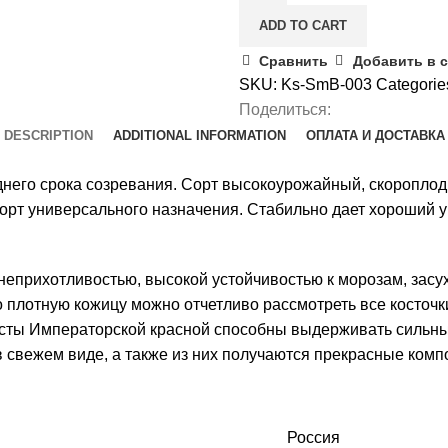
Желтая
ADD TO CART
quantity
Сравнить
Добавить в 
SKU:
Ks-SmB-003
Categorie
Поделиться:
DESCRIPTION
ADDITIONAL INFORMATION
ОПЛАТА И ДОСТАВКА
его срока созревания. Сорт высокоурожайный, скороплодн
. Сорт универсального назначения. Стабильно дает хороший
неприхотливостью, высокой устойчивостью к морозам, засух
о плотную кожицу можно отчетливо рассмотреть все косточк
 Кусты Императорской красной способны выдерживать сильн
свежем виде, а также из них получаются прекрасные компо
Россия