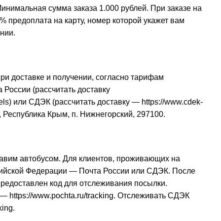
инимальная сумма заказа 1.000 рублей. При заказе на
% предоплата на карту, номер которой укажет вам
нии.
при доставке и получении, согласно тарифам
 России (рассчитать доставку
els
) или СДЭК (рассчитать доставку —
https://www.cdek-
, Республика Крым, п. Нижнегорский, 297100.
авим автобусом. Для клиентов, проживающих на
сийской Федерации — Почта России или СДЭК. После
 предоставлен код для отслеживания посылки.
и —
https://www.pochta.ru/tracking
. Отслеживать СДЭК
king
.