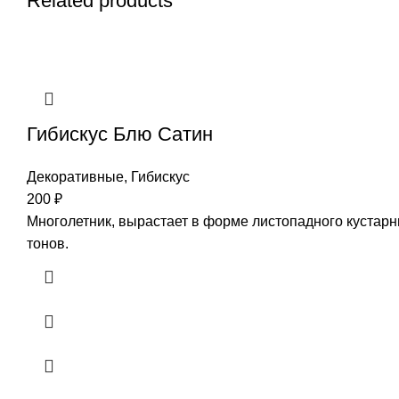
Related products
Гибискус Блю Сатин
Декоративные
,
Гибискус
200
₽
Многолетник, вырастает в форме листопадного кустарни
тонов.