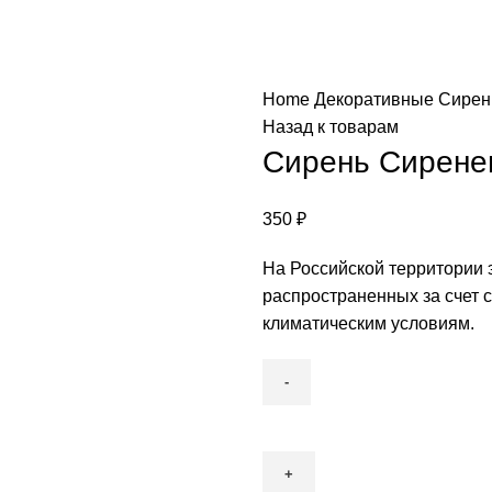
Home
Декоративные
Сире
Назад к товарам
Сирень Сирене
350
₽
На Российской территории 
распространенных за счет 
климатическим условиям.
Сирень
Сиреневая
quantity