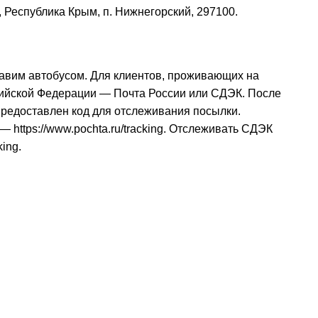
, Республика Крым, п. Нижнегорский, 297100.
авим автобусом. Для клиентов, проживающих на
сийской Федерации — Почта России или СДЭК. После
 предоставлен код для отслеживания посылки.
и —
https://www.pochta.ru/tracking
. Отслеживать СДЭК
king
.