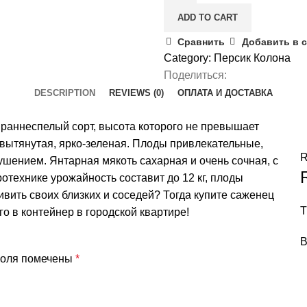
quantity
ADD TO CART
Сравнить
Добавить в 
Category:
Персик Колона
Поделиться:
DESCRIPTION
REVIEWS (0)
ОПЛАТА И ДОСТАВКА
раннеспелый сорт, высота которого не превышает
, вытянутая, ярко-зеленая. Плоды привлекательные,
R
пушением. Янтарная мякоть сахарная и очень сочная, с
технике урожайность составит до 12 кг, плоды
ивить своих близких и соседей? Тогда купите саженец
T
о в контейнер в городской квартире!
B
поля помечены
*