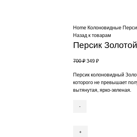
Home
Колоновидные
Перси
Назад к товарам
Персик Золото
700
₽
349
₽
Персик колоновидный Золот
которого не превышает полу
вытянутая, ярко-зеленая.
Персик
Золотой
Триумф