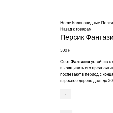
Home
Колоновидные
Перси
Назад к товарам
Персик Фантаз
300
₽
Сорт
Фантазия
устойчив к 
выращивать его предпочтит
поспевают в период с конца
взрослое дерево дает до 30-
Персик
Фантазия