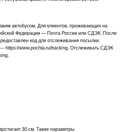
авим автобусом. Для клиентов, проживающих на
сийской Федерации — Почта России или СДЭК. После
 предоставлен код для отслеживания посылки.
и —
https://www.pochta.ru/tracking
. Отслеживать СДЭК
king
.
остигает 30 см. Такие параметры