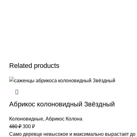
Related products
Абрикос колоновидный Звёздный
Колоновидные
,
Абрикос Колона
480
₽
300
₽
Само деревце невысокое и максимально вырастает до 2