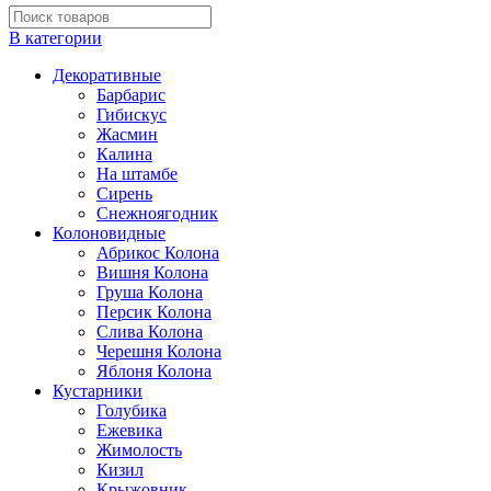
В категории
Декоративные
Барбарис
Гибискус
Жасмин
Калина
На штамбе
Сирень
Снежноягодник
Колоновидные
Абрикос Колона
Вишня Колона
Груша Колона
Персик Колона
Слива Колона
Черешня Колона
Яблоня Колона
Кустарники
Голубика
Ежевика
Жимолость
Кизил
Крыжовник