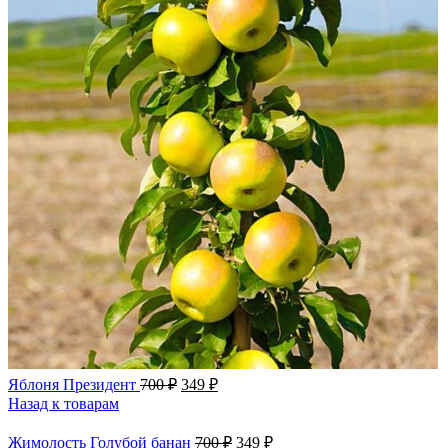
Яблоня Президент
700
₽
349
₽
Назад к товарам
Жимолость Голубой банан
700
₽
349
₽