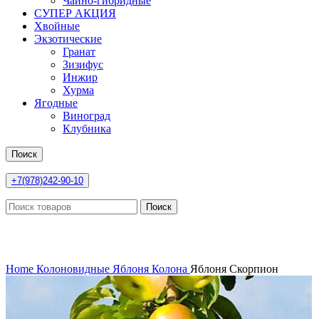
Чайно-гибридные
СУПЕР АКЦИЯ
Хвойные
Экзотические
Гранат
Зизифус
Инжир
Хурма
Ягодные
Виноград
Клубника
Поиск
+7(978)242-90-10
Поиск
Нажмите, чтобы увеличить
Home
Колоновидные
Яблоня Колона
Яблоня Скорпион