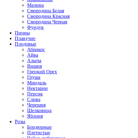
Малина
Смородина Белая
Смородина Красная
Смородина Черная
Фундук
Пионы
Плакучие
Плодовые
Абрикос
Айва
Алыча
Вишня
Грецкий Орех
Груша
Миндаль
Нектарин
Персик
Слива
Черешня
Шелковица
Яблоня
Розы
Бордюрные
Плетистые