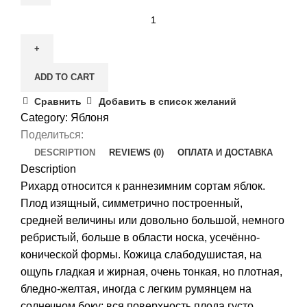
Яблоня
Рихард
quantity
ADD TO CART
Сравнить
Добавить в список желаний
Category:
Яблоня
Поделиться:
DESCRIPTION
REVIEWS (0)
ОПЛАТА И ДОСТАВКА
Description
Рихард относится к раннезимним сортам яблок.
Плод изящный, симметрично построенный,
средней величины или довольно большой, немного
ребристый, больше в области носка, усечённо-
конической формы. Кожица слабодушистая, на
ощупь гладкая и жирная, очень тонкая, но плотная,
бледно-желтая, иногда с легким румянцем на
солнечном боку; вся поверхность плода густо