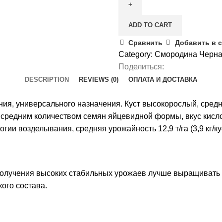
Тамерлан
quantity
ADD TO CART
Сравнить
Добавить в 
Category:
Смородина Черн
Поделиться:
DESCRIPTION
REVIEWS (0)
ОПЛАТА И ДОСТАВКА
ия, универсального назначения. Куст высокорослый, средн
со средним количеством семян яйцевидной формы, вкус кисло
и возделывания, средняя урожайность 12,9 т/га (3,9 кг/кус
 получения высоких стабильных урожаев лучше выращиват
ого состава.