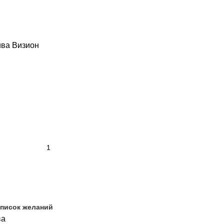
ва Визион
список желаний
ва