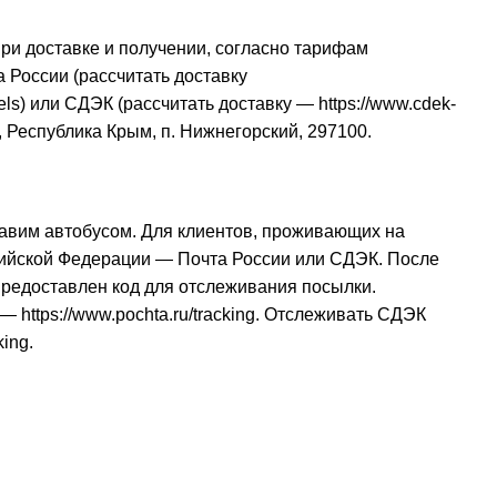
при доставке и получении, согласно тарифам
 России (рассчитать доставку
els
) или СДЭК (рассчитать доставку —
https://www.cdek-
, Республика Крым, п. Нижнегорский, 297100.
авим автобусом. Для клиентов, проживающих на
сийской Федерации — Почта России или СДЭК. После
 предоставлен код для отслеживания посылки.
и —
https://www.pochta.ru/tracking
. Отслеживать СДЭК
king
.