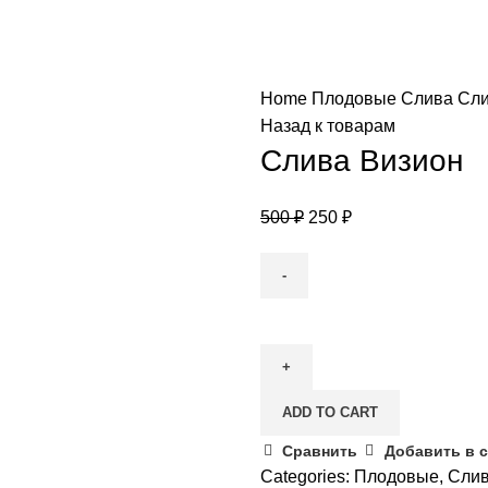
Home
Плодовые
Слива
Сли
Назад к товарам
Слива Визион
500
₽
250
₽
Слива
Визион
quantity
ADD TO CART
Сравнить
Добавить в 
Categories:
Плодовые
,
Сли