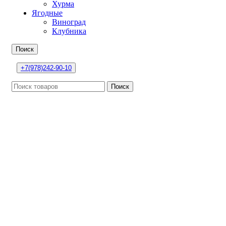
Хурма
Ягодные
Виноград
Клубника
Поиск
+7(978)242-90-10
Поиск