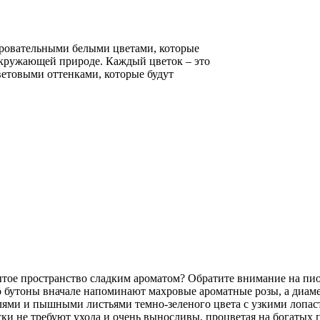
аровательными белыми цветами, которые
окружающей природе. Каждый цветок – это
ветовыми оттенками, которые будут
ытое пространство сладким ароматом? Обратите внимание на пион
 бутоны вначале напоминают махровые ароматные розы, а диаме
ями и пышными листьями темно-зеленого цвета с узкими лопастям
ски не требуют ухода и очень выносливы, процветая на богаты