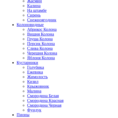
Жасмин
Калина
На штамбе
Сирень
Снежноягодник
Колоновидные
Абрикос Колона
Вишня Колона
Груша Колона
Персик Колона
Слива Колона
Черешня Колона
Яблоня Колона
Кустарники
Голубика
Ежевика
Жимолость
Кизил
Крыжовник
Малина
Смородина Белая
Смородина Красная
Смородина Черная
Фундук
Пионы