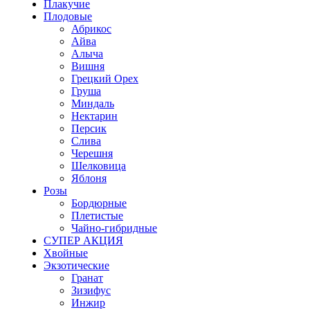
Плакучие
Плодовые
Абрикос
Айва
Алыча
Вишня
Грецкий Орех
Груша
Миндаль
Нектарин
Персик
Слива
Черешня
Шелковица
Яблоня
Розы
Бордюрные
Плетистые
Чайно-гибридные
СУПЕР АКЦИЯ
Хвойные
Экзотические
Гранат
Зизифус
Инжир