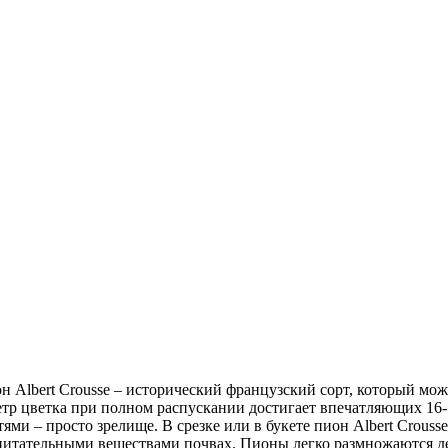
 Albert Crousse – исторический французский сорт, который мож
тр цветка при полном распускании достигает впечатляющих 16-
и – просто зрелище. В срезке или в букете пион Albert Crouss
х питательными веществами почвах. Пионы легко размножаются 