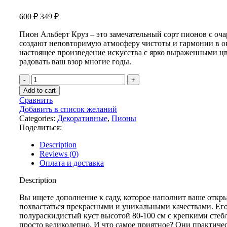
600
₽
349
₽
Пион Альберт Круз – это замечательный сорт пионов с оч
создают неповторимую атмосферу чистоты и гармонии в 
настоящее произведение искусства с ярко выраженными ц
радовать ваш взор многие годы.
Пион
Альберт
Add to cart
Круз
Сравнить
quantity
Добавить в список желаний
Categories:
Декоративные
,
Пионы
Поделиться:
Description
Reviews (0)
Оплата и доставка
Description
Вы ищете дополнение к саду, которое наполнит ваше откр
похвастаться прекрасными и уникальными качествами. Его
полураскидистый куст высотой 80-100 см с крепкими стебл
просто великолепно. И что самое приятное? Они практиче