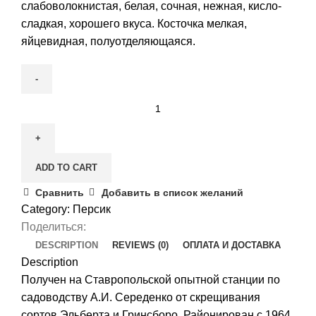
слабоволокнистая, белая, сочная, нежная, кисло-
сладкая, хорошего вкуса. Косточка мелкая,
яйцевидная, полуотделяющаяся.
Персик
Ставрополь
розовый
quantity
ADD TO CART
Сравнить
Добавить в список желаний
Category:
Персик
Поделиться:
DESCRIPTION
REVIEWS (0)
ОПЛАТА И ДОСТАВКА
Description
Получен на Ставропольской опытной станции по
садоводству А.И. Середенко от скрещивания
сортов Эльберта и Гринсборо. Районирован с 1964