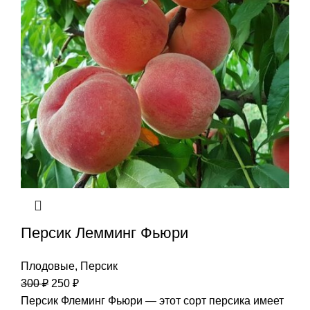
Персик Лемминг Фьюри
Плодовые
,
Персик
300
₽
250
₽
Персик Флеминг Фьюри — этот сорт персика имеет