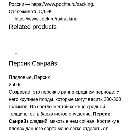
России —
https://www.pochta.ru/tracking
.
Отслеживать СДЭК
—
https://www.cdek.ru/ru/tracking
.
Related products
Персик Санрайз
Плодовые
,
Персик
250
₽
Созревает это персик в ранне-среднем периоде. У
него крупные плоды, которые могут весить 200-300
граммов. На светло-желтой кожице средней
толщины есть бархатистое опушение.
Персик
Санрайз
сладкий, мякоть в нем сочная. Косточку в
плодах данного сорта моно легко отделить от