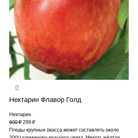
Нектарин Флавор Голд
Нектарин
600
₽
299
₽
Плоды крупные (масса может составлять около
200г) карминово-красного цвета. Мякоть жёлтая,