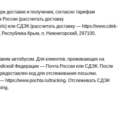
при доставке и получении, согласно тарифам
 России (рассчитать доставку
els
) или СДЭК (рассчитать доставку —
https://www.cdek-
, Республика Крым, п. Нижнегорский, 297100.
авим автобусом. Для клиентов, проживающих на
сийской Федерации — Почта России или СДЭК. После
 предоставлен код для отслеживания посылки.
и —
https://www.pochta.ru/tracking
. Отслеживать СДЭК
king
.