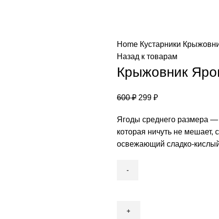
Home
Кустарники
Крыжовн
Назад к товарам
Крыжовник Яро
600
₽
299
₽
Ягоды среднего размера — 4
которая ничуть не мешает, 
освежающий сладко-кислый
Крыжовник
Яровой
quantity