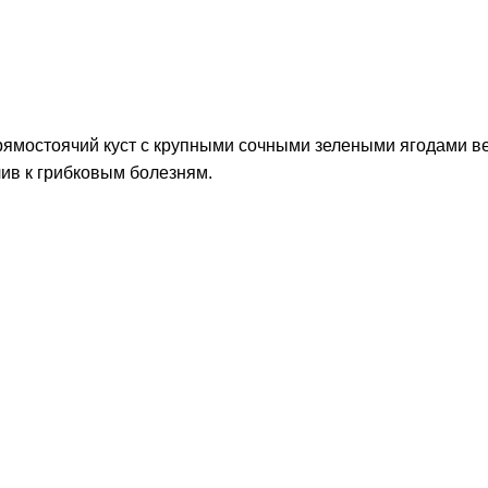
мостоячий куст с крупными сочными зелеными ягодами весо
чив к грибковым болезням.