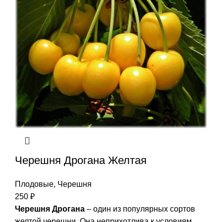
Черешня Дрогана Желтая
Плодовые
,
Черешня
250
₽
Черешня Дрогана
– один из популярных сортов
желтой черешни. Она неприхотлива к условиям