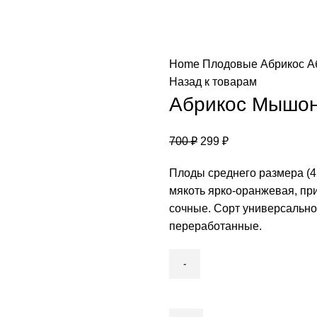
Home
Плодовые
Абрикос
А
Назад к товарам
Абрикос Мышон
700
₽
299
₽
Плоды среднего размера (45
мякоть ярко-оранжевая, при
сочные. Сорт универсальног
переработанные.
Абрикос
Мышонок