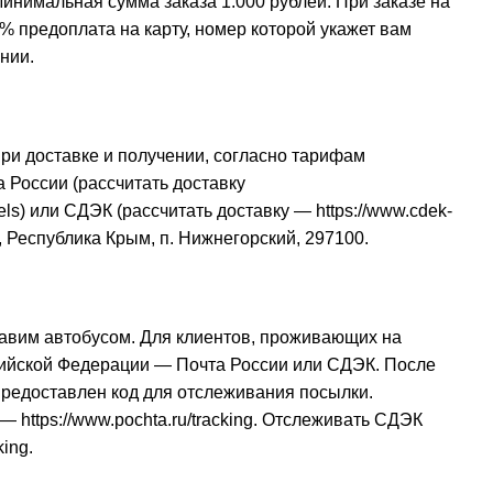
инимальная сумма заказа 1.000 рублей. При заказе на
% предоплата на карту, номер которой укажет вам
нии.
при доставке и получении, согласно тарифам
 России (рассчитать доставку
els
) или СДЭК (рассчитать доставку —
https://www.cdek-
, Республика Крым, п. Нижнегорский, 297100.
авим автобусом. Для клиентов, проживающих на
сийской Федерации — Почта России или СДЭК. После
 предоставлен код для отслеживания посылки.
и —
https://www.pochta.ru/tracking
. Отслеживать СДЭК
king
.