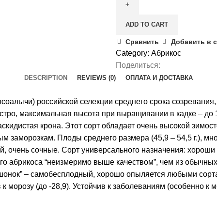
quantity
ADD TO CART
Сравнить
Добавить в 
Category:
Абрикос
Поделиться:
DESCRIPTION
REVIEWS (0)
ОПЛАТА И ДОСТАВКА
осоалычи) российской селекции среднего срока созревания
стро, максимальная высота при выращивании в кадке – до 1,
аскидистая крона. Этот сорт обладает очень высокой зимос
ым заморозкам. Плоды среднего размера (45,9 – 54,5 г.), м
й, очень сочные. Сорт универсального назначения: хороши к
го абрикоса “неизмеримо выше качеством”, чем из обычных 
ышонок” – самобесплодный, хорошо опыляется любыми сорт
 морозу (до -28,9). Устойчив к заболеваниям (особенно к м