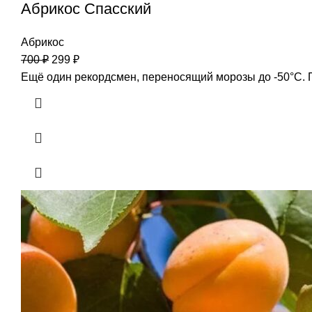
Абрикос Спасский
Абрикос
700
₽
299
₽
Ещё один рекордсмен, переносящий морозы до -50°C. Пл