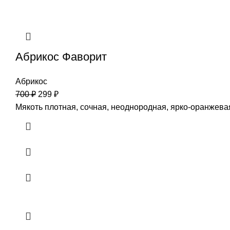
Абрикос Фаворит
Абрикос
700
₽
299
₽
Мякоть плотная, сочная, неоднородная, ярко-оранжевая,