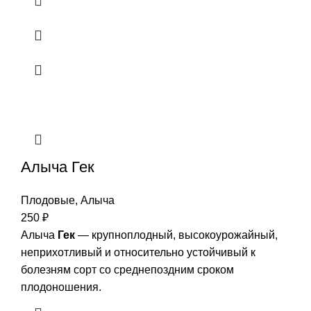
Алыча Гек
Плодовые
,
Алыча
250
₽
Алыча
Гек
— крупноплодный, высокоурожайный,
неприхотливый и относительно устойчивый к
болезням сорт со среднепоздним сроком
плодоношения.