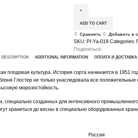
Глостер
quantity
ADD TO CART
Сравнить
Добавить в 
SKU:
Pl-Ya-019
Categories:
Поделиться:
DESCRIPTION
ADDITIONAL INFORMATION
ОПЛАТА И ДОСТАВКА
я плодовая культура. История сорта начинается в 1951 год
лоня Глостер не только унаследовала все положительные к
высокую морозостойкость.
и, специально созданных для интенсивного промышленного
огут храниться до весны в специально оборудованных хран
Россия