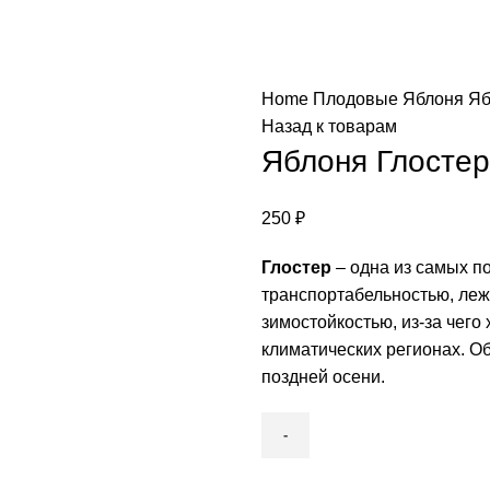
Home
Плодовые
Яблоня
Яб
Назад к товарам
Яблоня Глостер
250
₽
Глостер
– одна из самых п
транспортабельностью, леж
зимостойкостью, из-за чего
климатических регионах. Об
поздней осени.
Яблоня