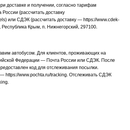
при доставке и получении, согласно тарифам
 России (рассчитать доставку
els
) или СДЭК (рассчитать доставку —
https://www.cdek-
, Республика Крым, п. Нижнегорский, 297100.
авим автобусом. Для клиентов, проживающих на
сийской Федерации — Почта России или СДЭК. После
 предоставлен код для отслеживания посылки.
и —
https://www.pochta.ru/tracking
. Отслеживать СДЭК
king
.