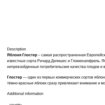
Нажмите, чтобы увеличить
Description
Яблоня Глостер
– самая распространенная Европейска
известные сорта Ричард Делишес и Глоккенапфрель. Яб
непревзойденные потребительские качества плодов и 
Глостер
— один из первых коммерческих сортов яблон
тёмно-красные яблоки сразу привлекают внимание и м
Additional information
country