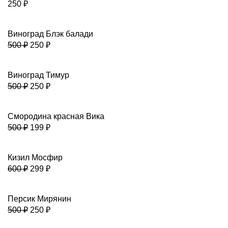
250
₽
Виноград Блэк балади
500
₽
250
₽
Виноград Тимур
500
₽
250
₽
Смородина красная Вика
500
₽
199
₽
Кизил Мосфир
600
₽
299
₽
Персик Мирянин
500
₽
250
₽