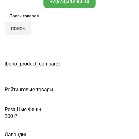
+7(978)242-90-10
ПОИСК
Сравнить товары
ГЛАВНАЯ
СРАВНИТЬ ТОВАРЫ
[bono_product_compare]
Рейтинговые товары
Роза Нью Фешн
200
₽
Лавандин