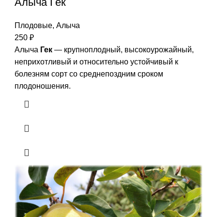
Алыча Гек
Плодовые
,
Алыча
250
₽
Алыча
Гек
— крупноплодный, высокоурожайный,
неприхотливый и относительно устойчивый к
болезням сорт со среднепоздним сроком
плодоношения.