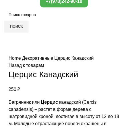
+7(978)242-90-10
ПОИСК
Нажмите, чтобы увеличить
Home
Декоративные
Церцис Канадский
Назад к товарам
Церцис Канадский
250
₽
Багрянник или
Церцис
канадский (Cercis
canadensis) – растет в форме дерева с
шатровидной кроной, достигая в высоту от 12 до 18
м. Молодые отрастающие побеги окрашены в