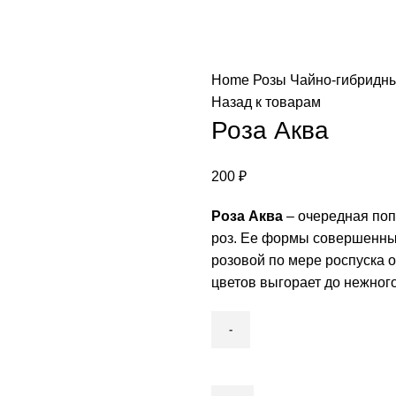
Home
Розы
Чайно-гибридн
Назад к товарам
Роза Aква
200
₽
Роза Аква
– очередная поп
роз. Ее формы совершенны,
розовой по мере роспуска 
цветов выгорает до нежного
Роза
Aква