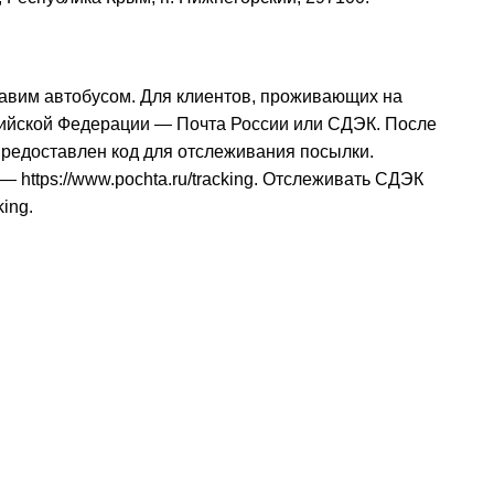
авим автобусом. Для клиентов, проживающих на
сийской Федерации — Почта России или СДЭК. После
 предоставлен код для отслеживания посылки.
и —
https://www.pochta.ru/tracking
. Отслеживать СДЭК
king
.