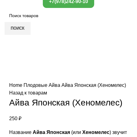
+7(978)242-90-10
ПОИСК
Нажмите, чтобы увеличить
Home
Плодовые
Айва
Айва Японская (Хеномелес)
Назад к товарам
Айва Японская (Хеномелес)
250
₽
Название
Айва Японская
(или
Хеномелес
) звучит